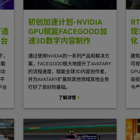
初创加速计划-NVIDIA
R
GPU赋能FACEGOOD加
现
打造
速3D数字内容制作
化
平台
通过使用NVIDIA的一系列产品和解决方
建筑
能下，
案，FACEGOOD极大地提升了AVATARY
可视
承载
的流程速度，赋能全球3D内容创作者，
GP
的功
并为AVATARY扩展到其他领域其他业务
染技
S平
打好了良好的基础。
今严
平台
了解详情