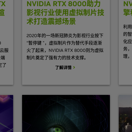
TX
NVIDIA RTX 8000助力
N
渲
影视行业使用虚拟制片技
擎
术打造震撼场景
利用
的智
2020年的一场新冠肺炎为影视行业按下
化应
0
“暂停键 ”，虚拟制片作为替代手段逐渐
务，
的云服
火了起来，NVIDIA RTX 8000则为虚拟
理，
云端
制片奠定了强有力的技术支撑。
定了
了解详情