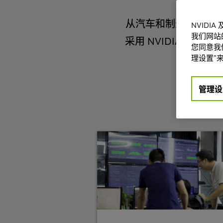
从汽车和制造公司到
NVIDI
我们网站
采用 NVIDIA 技
您同意我们
理设置”来
管理设