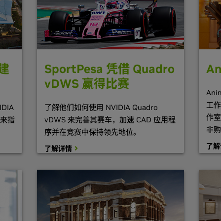
An
助建
SportPesa 凭借 Quadro
vDWS 赢得比赛
An
工作
DIA
了解他们如何使用 NVIDIA Quadro
作室
台来指
vDWS 来完善其赛车，加速 CAD 应用程
非购
序并在竞赛中保持领先地位。
了解
了解详情