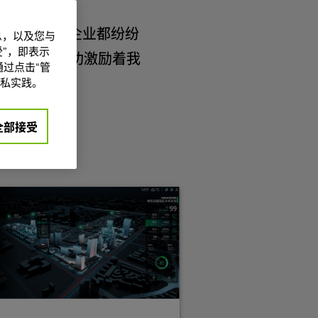
全球各地的企业都纷纷
信息，以及您与
”，即表示
获得的经验与成功激励着我
过点击“管
私实践。
全部接受