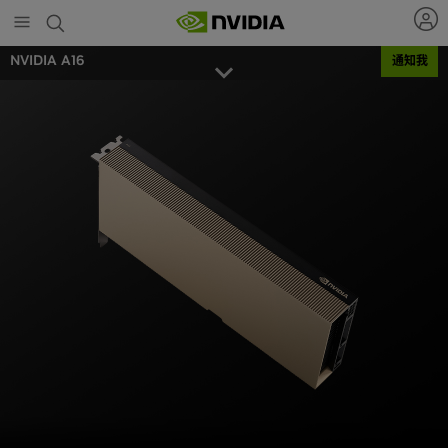
Skip
to
main
NVIDIA A16
通知我
content