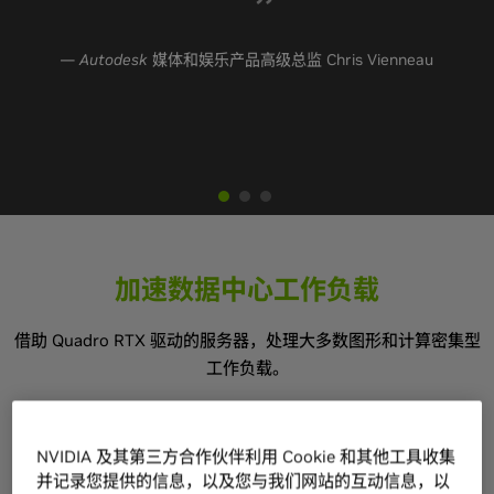
—
Autodesk
媒体和娱乐产品高级总监 Chris Vienneau
Cinesite 非常荣幸地成为 NVIDIA 在 RTX 平台领域的早期
虚拟生产面临的一项极大挑战是实时实现精确的物理照
明。RTX 支持在 Genesis 平台内实现实时光线追踪，让首次
合作伙伴，但我们从未想过会取得如此出色的成果。我们可
加速数据中心工作负载
以更快、更频繁地以更高的质量进行迭代。这将彻底改变我
现场直播即获得逼真感。
们公司艺术家的工作方式。”
借助 Quadro RTX 驱动的服务器，处理大多数图形和计算密集型
—
MPC Film
实时软件架构师 Francesco Giordana
工作负载。
—
Cinesite
首席技术官 Michele Sciolette
NVIDIA 及其第三方合作伙伴利用 Cookie 和其他工具收集
并记录您提供的信息，以及您与我们网站的互动信息，以