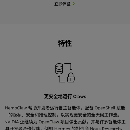
立即体验
使用 NemoClaw 的 LangChain Deep Agent
使用 NemoClaw 的 OpenClaw 自主智能体
安装 NemoClaw
安装 Hermes
使用 NVIDIA NemoClaw 运行 OpenClaw 智能体，
NemoClaw 运行 LangChain 的开源 Deep Agents
“Help me install nvidia.com/nemoclaw”
$ curl -fsSL
从原型过渡到更安全、可控的部署。NemoClaw 添加
Code Harness (该 harness 已经针对 NVIDIA
https://www.nvidia.com/nemoclaw.sh |
特性
NEMOCLAW_AGENT=hermes bash
了 OpenShell 策略控制、生命周期管理和沙盒。 此
Nemotron 3 Ultra 进行了调优，同时保留适应其他
模型的灵活性)，在开放模型中提供领先的基准测试
外，NVIDIA 将继续为 OpenClaw 项目做出贡献。
模型准确度，并提供企业以其自身方式运行智能体所
安装 LangChain
立即体验
需的速度、可控性和定制能力。
curl -fsSL
https://www.nvidia.com/nemoclaw.sh |
立即试用
NEMOCLAW_AGENT=langchain-deepagents-code
更安全地运行 Claws
bash
NemoClaw 帮助开发者运行自主智能体，配备 OpenShell 赋能
的隐私、安全和推理控制，以实现更安全的全天候工作流。
NVIDIA 还继续为
OpenClaw 项目
做出贡献，并与许多智能体工
安装 OpenClaw
具开发者合作伙伴，例如 Hermes 的制造商 Nous Research。