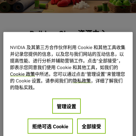
Build-a-Claw 资源中心
NVIDIA 及其第三方合作伙伴利用 Cookie 和其他工具收集
您已见识到自主智能体的能力，现在是时候打造属于
并记录您提供的信息，以及您与我们网站的互动信息，以
提高性能、进行分析并辅助营销工作。点击“全部接受”，
您自己的智能体了。利用以下这些资源继续您的旅
即表示您同意我们使用 Cookie 和其他工具，如我们的
程，您可以选择在本地安装或云端免费试用。
Cookie 政策
中所述。您可以通过点击“管理设置”来管理您
的 Cookie 设置。请参阅我们的
隐私政策
，详细了解我们
的隐私实践。
使用 NVIDIA NemoClaw™ 快速入门
管理设置
NVIDIA NemoClaw 是一个开源参考堆栈，只需一条
命令，即可更安全地运行全天候助手。它将 Hermes
拒绝可选 Cookie
全部接受
智能体、LangChain Deep 智能体或 OpenClaw 等