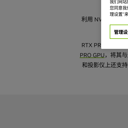
我们网站
您同意我们
理设置”来
利用 NVIDIA 
炫目
管理设
RTX PRO S
PRO GPU
，将其与
和投影仪上还支持 