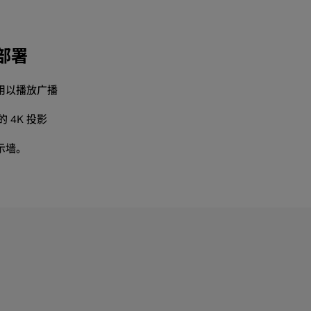
部署
，用以播放广播
4K 投影
示墙。