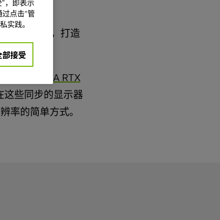
”，即表示
过点击“管
私实践。
器上实现流畅同步，打造
需求。
全部接受
接特定的
NVIDIA RTX
 在这些同步的显示器
用分辨率的简单方式。