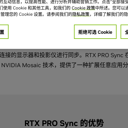
的互动信息，以提高性能、进行分析并辅助营销工作。点击“全部接受
使用 Cookie 和其他工具，如我们的
Cookie 政策
中所述。您可以通
管理您的 Cookie 设置。请参阅我们的
隐私政策
，详细了解我们的隐
RTX PRO™ Sync 解决方案，用户可以在多台显示
的超高分辨率画面，来满足各行各业的可视化和展示
置
拒绝可选 Cookie
ync 板卡的设计充分考虑到灵活性和可扩展性，能够连
连接的显示器和投影仪进行同步。RTX PRO Sync
NVIDIA Mosaic 技术，提供了一种扩展任意应
RTX PRO Sync 的优势