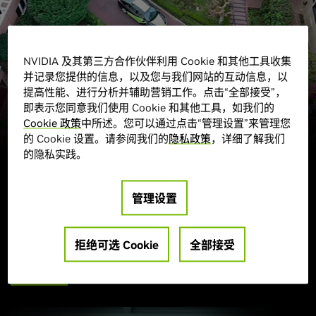
NVIDIA 及其第三方合作伙伴利用 Cookie 和其他工具收集
并记录您提供的信息，以及您与我们网站的互动信息，以
提高性能、进行分析并辅助营销工作。点击“全部接受”，
自动驾驶汽车
即表示您同意我们使用 Cookie 和其他工具，如我们的
Cookie 政策
中所述。您可以通过点击“管理设置”来管理您
的 Cookie 设置。请参阅我们的
隐私政策
，详细了解我们
NVIDIA DRIVE
AGX 是一个可扩展式开放平台，可充当
自动驾
™
的隐私实践。
驶汽车
的 AI 大脑。该平台可实现行业领先的性能和低能耗计
算，为开发及生产搭载 AI 且能安全行驶的汽车、卡车、无人驾
驶出租车和班车提供助力。DRIVE AGX 系统完全基于单个架构
管理设置
构建，能够充分利用
NVIDIA DRIVE
软件堆栈实现堵车助手的
全自动操作。
拒绝可选 Cookie
全部接受
了解详情