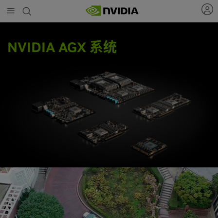
Skip
to
main
content
NVIDIA AGX 系统