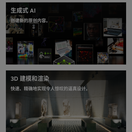
生成式 AI
创建新的原创内容。
借助生成式 AI 释放无与伦比的生产力和创造力。RTX
PRO 2000 可加速
AI 增强的工作流
，并使专业人员能够
利用边缘推理重新构想桌面端电脑可能实现的效果。
由 NVIDIA 提供支持的生成式 AI 解决方案
3D 建模和渲染
快速、精确地实现令人惊叹的逼真设计。
借助新一代面向神经图形的 RTX 功能，释放强劲的 3D
性能。利用 DLSS 4 实现增强的性能和视觉保真度，以
无与伦比的精度将创意变为现实。
详细了解 NVIDIA RTX™ 技术