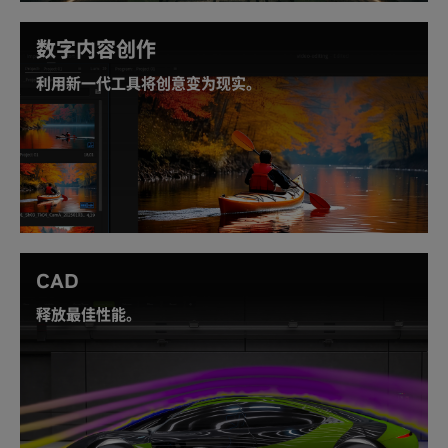
数字内容创作
利用新一代工具将创意变为现实。
RTX PRO 2000 可轻松提升复杂的多应用创意工作流。
借助第 5 代 Tensor Core，实现具有更快 AI 性能的新功
能，支持 8k 视频编辑以及多流视频应用所需的性能。
体验加速的图形性能、实时渲染，并利用
AI 赋能工具
实
现卓越的生产力。
CAD
释放最佳性能。
融合实时光线追踪、
AI 增强功能
和高帧率，实现要求严
苛的计算机辅助设计工作流，呈现具有出色细节和清晰
度的卓越模型。更高效率的无缝迭代和协作。