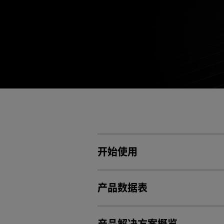
开始使用
产品数据表
NVIDIA RTX PRO Blackwell 架构
适用于工作站产品的 NVIDIA 电源指南
工作站
NVIDIA RTX PRO Sync 用户指南
产品解决方案概览
NVIDIA RTX PRO Sync 快速入门指南