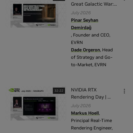
Great Galactic War
:
…
July 2026
Pinar Seyhan
Demirdağ
,
Founder and CEO
,
EVRN
Dade Orgeron
,
Head
of Strategy and Go-
to-Market
,
EVRN
NVIDIA RTX
32:22
Rendering Day |
…
July 2026
Markus Hoell
,
Principal Real-Time
Rendering Engineer
,