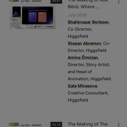
38:47
Börü: Where
…
July 2026
Shahknazar Borboev
,
Co-Director
,
Higgsfield
Stepan Abramov
,
Co-
Director
,
Higgsfield
Amina Ömirjan
,
Director, Story Artist,
and Head of
Animation
,
Higgsfield
Gala Minasova
,
Creative Consultant
,
Higgsfield
The Making of The
39:16