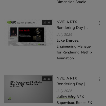
Dimension Studio
NVIDIA RTX
22:36
Rendering Day |
…
July 2026
Luke Emrose
,
Engineering Manager
for Rendering
,
Netflix
Animation
NVIDIA RTX
36:48
Rendering Day |
…
July 2026
Julien Héry
,
VFX
Supervisor
,
Rodeo FX