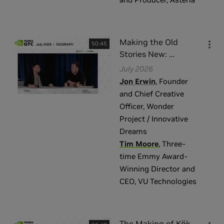
Making the Old
50:45
Stories New:
…
July 2026
Jon Erwin
,
Founder
and Chief Creative
Officer
,
Wonder
Project / Innovative
Dreams
Tim Moore
,
Three-
time Emmy Award-
Winning Director and
CEO
,
VU Technologies
The Making of Kök