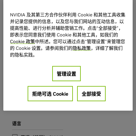
Technical – Beginner
(
286
)
Technical – Advanced
(
212
)
NVIDIA 及其第三方合作伙伴利用 Cookie 和其他工具收集
展示全部
并记录您提供的信息，以及您与我们网站的互动信息，以
提高性能、进行分析并辅助营销工作。点击“全部接受”，
即表示您同意我们使用 Cookie 和其他工具，如我们的
类别
年
Cookie 政策
中所述。您可以通过点击“管理设置”来管理您
的 Cookie 设置。请参阅我们的
隐私政策
，详细了解我们
Talk
(
2117
)
2026
(
776
)
的隐私实践。
Panel
(
122
)
2025
(
1104
)
管理设置
Theater Talk
(
116
)
2024
(
1012
)
Episode
(
93
)
2023
(
20
)
拒绝可选 Cookie
全部接受
Training Lab
(
84
)
展示全部
语言