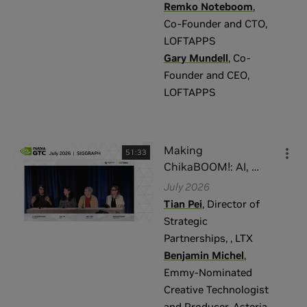
Remko Noteboom
,
Co-Founder and CTO
,
LOFTAPPS
Gary Mundell
,
Co-
Founder and CEO
,
LOFTAPPS
Making
51:33
ChikaBOOM!: AI,
…
July 2026
Tian Pei
,
Director of
Strategic
Partnerships,
,
LTX
Benjamin Michel
,
Emmy-Nominated
Creative Technologist
and Producer
,
Asteria