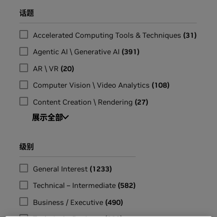
话题
Accelerated Computing Tools & Techniques
(
31
)
Agentic AI \ Generative AI
(
391
)
AR \ VR
(
20
)
Computer Vision \ Video Analytics
(
108
)
Content Creation \ Rendering
(
27
)
展示全部
级别
General Interest
(
1233
)
Technical – Intermediate
(
582
)
Business / Executive
(
490
)