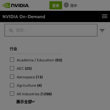
登录
简中
NVIDIA On-Demand
行业
Academia / Education
(
93
)
AEC
(
25
)
Aerospace
(
13
)
Agriculture
(
4
)
All Industries
(
1298
)
展示全部