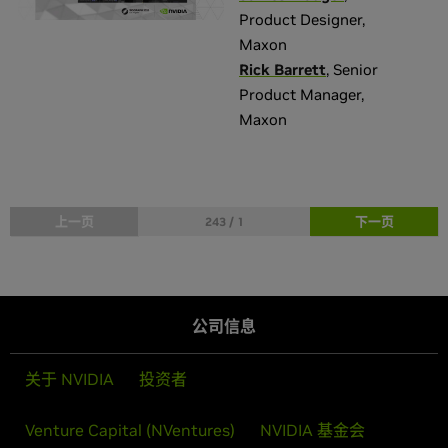
Product Designer
,
Maxon
Rick Barrett
,
Senior
Product Manager
,
Maxon
上一页
下一页
243 / 1
公司信息
关于 NVIDIA
投资者
Venture Capital (NVentures)
NVIDIA 基金会