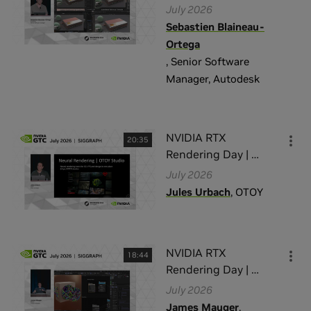
July 2026
Sebastien Blaineau-
Ortega
,
Senior Software
Manager
,
Autodesk
NVIDIA RTX
20:35
Rendering Day |
…
July 2026
Jules Urbach
,
OTOY
NVIDIA RTX
18:44
Rendering Day |
…
July 2026
James Mauger
,