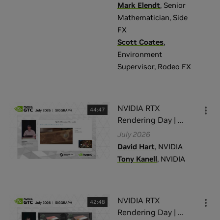
Mark Elendt
,
Senior
Mathematician
,
Side
FX
Scott Coates
,
Environment
Supervisor
,
Rodeo FX
NVIDIA RTX
44:47
Rendering Day |
…
July 2026
David Hart
,
NVIDIA
Tony Kanell
,
NVIDIA
NVIDIA RTX
42:48
Rendering Day |
…