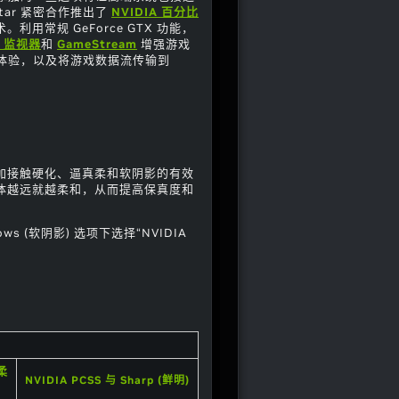
tar 紧密合作推出了
NVIDIA 百分比
。利用常规 GeForce GTX 功能，
C 监视器
和
GameStream
增强游戏
体验，以及将游戏数据流传输到
中增加接触硬化、逼真柔和软阴影的有效
物体越远就越柔和，从而提高保真度和
dows (软阴影) 选项下选择“NVIDIA
最柔
NVIDIA PCSS 与 Sharp (鲜明)