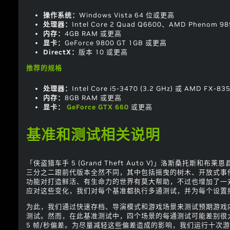
操作系统：
Windows Vista 64 位或更高
处理器：
Intel Core 2 Quad Q6600、AMD Phenom 
内存：
4GB RAM 或更高
显卡：
GeForce 9800 GT 1GB 或更高
DirectX：
版本 10 或更高
推荐的规格
处理器：
Intel Core i5-3470 (3.2 GHz) 或 AMD FX-835
内存：
8GB RAM 或更高
显卡：
GeForce GTX 660
或更高
基准和测试相关说明
「侠盗猎车手 5 (Grand Theft Auto V)」洛斯桑托斯
三分之二跟前代版本全然不同，其中包括摇曳的树木、开放式事
功能对打造鲜活、有生命力的世界有莫大帮助，不过也增加了一
应对这些变化，我们对每个基准都执行多通测试，并为每个设置
为此，我们通过快速存档、导演模式和游戏场景来测试预期游戏
测试。然而，在此基准测试中，四个场景的每通测试可能差别很大
5 帧/秒偏差。为尽量减轻这些偏差造成的影响，我们运行十次