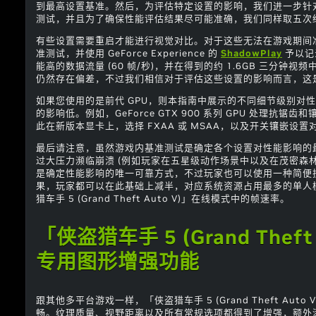
到最高设置基准。然后，为评估特定设置的影响，我们进一步针
测试，并且为了确保性能评估结果尽可能准确，我们同样取五次
有些设置需要重启才能进行视觉对比。对于这些无法在游戏期间
准测试，并使用 GeForce Experience 的
ShadowPlay
予以记
能高的数据流量 (60 帧/秒)，并在得到的约 1.6GB 三分钟
仍然存在偏差，不过我们相信对于评估这些设置的影响而言，这
如果您使用的是前代 GPU，则本指南中展示的不同细节级别对
的影响低。例如，GeForce GTX 900 系列 GPU 处理抗锯
此在新版本显卡上，选择 FXAA 或 MSAA，以及开关镶嵌设
最后请注意，虽然游戏内基准测试是确定各个设置对性能影响的
过大压力濒临崩溃 (例如玩家在五星级动作场景中以及在茂密森林
是确定性能影响的唯一可靠方式，不过玩家也可以使用一种简便
果，玩家都可以在此基础上减半，对应系统资源占用最多的单人
猎车手 5 (Grand Theft Auto V)」在线模式中的帧速率。
「侠盗猎车手 5 (Grand Theft
专用图形增强功能
跟其他多平台游戏一样，「侠盗猎车手 5 (Grand Theft Auto
畅。纹理质量、视野距离以及所有常规选项都得到了增强，额外