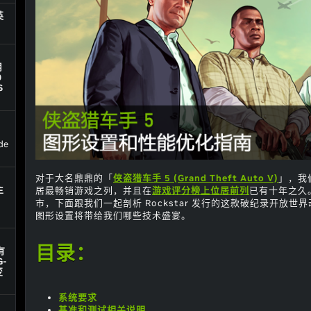
英
用
0
S
de
对于大名鼎鼎的「
侠盗猎车手 5 (Grand Theft Auto V)
」，我
主
居最畅销游戏之列，并且在
游戏评分榜上位居前列
已有十年之久
市，下面跟我们一起剖析 Rockstar 发行的这款破纪录开放
图形设置将带给我们哪些技术盛宴。
目录：
有
-
变
系统要求
基准和测试相关说明