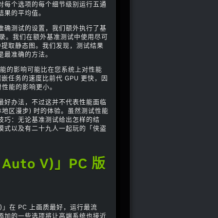
对每个选项的每个细节级别运行五通
结果的平均值。
准确测试的设置，我们额外执行了基
录。我们在额外基准测试中使用尽可
视频中提取静态图。我们发现，测试结果
是最准确的方法。
性能的影响可能比在您系统上对性能
齿和镶嵌任务的速度比前代 GPU 更快，因
置对性能的影响更小。
最好办法，不过这并不代表性能面临
地区漫步) 时的体验。虽然测试性能
技巧：无论基准测试给出怎样的结
模式以及有二十九人一起玩的「侠盗
 Auto V)」PC 版
 V)」在 PC 上画质最好，运行最流
添加的一些选项将让高端系统也接近