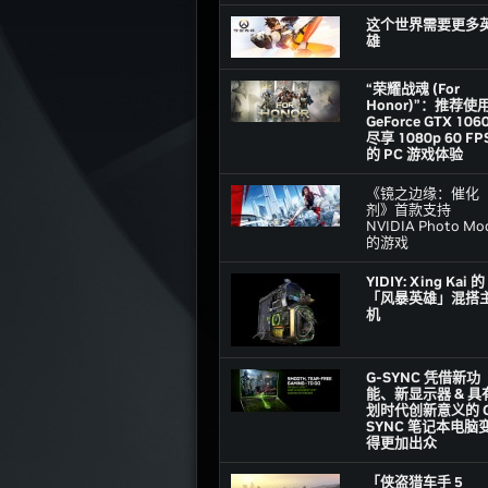
这个世界需要更多
雄
“荣耀战魂 (For
Honor)”：推荐使
GeForce GTX 106
尽享 1080p 60 FP
的 PC 游戏体验
《镜之边缘：催化
剂》首款支持
NVIDIA Photo Mo
的游戏
YIDIY: Xing Kai 的
「风暴英雄」混搭
机
G-SYNC 凭借新功
能、新显示器 & 具
划时代创新意义的 G
SYNC 笔记本电脑
得更加出众
「侠盗猎车手 5