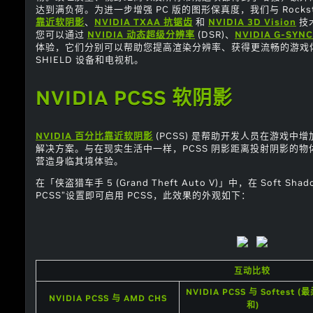
达到满负荷。为进一步增强 PC 版的图形保真度，我们与 Rocks
靠近软阴影
、
NVIDIA TXAA 抗锯齿
和
NVIDIA 3D Vision
技术
您可以通过
NVIDIA 动态超级分辨率
(DSR)、
NVIDIA G-SYN
体验，它们分别可以帮助您提高渲染分辨率、获得更流畅的游戏
SHIELD 设备和电视机。
NVIDIA PCSS 软阴影
NVIDIA 百分比靠近软阴影
(PCSS) 是帮助开发人员在游戏
解决方案。与在现实生活中一样，PCSS 阴影距离投射阴影的
营造身临其境体验。
在「侠盗猎车手 5 (Grand Theft Auto V)」中，在 Soft Sha
PCSS”设置即可启用 PCSS，此效果的外观如下：
互动比较
NVIDIA PCSS 与 Softest (
NVIDIA PCSS 与 AMD CHS
和)