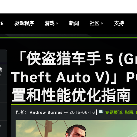
CE
驱动程序
游戏
新闻
社区
支持
「侠盗猎车手 5 (Gr
载
Theft Auto V)
轻
置和性能优化指南
.
作者： Andrew Burnes
于 2015-06-16
专题报道
,
指南
,
0