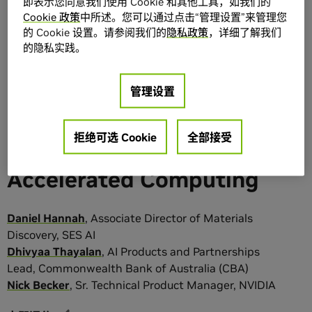
即表示您同意我们使用 Cookie 和其他工具，如我们的
Cookie 政策
中所述。您可以通过点击“管理设置”来管理您
的 Cookie 设置。请参阅我们的
隐私政策
，详细了解我们
的隐私实践。
分享
收藏
添加到列表
Build Lightning-Fast
管理设置
Data Science Pipelines in
拒绝可选 Cookie
全部接受
Industry With
Accelerated Computing
Daniel
Hannah
,
Associate Director of Materials
Discovery
,
SES AI
Dhivyaa
Thayalan
,
AI Products and Partnerships
Lead
,
Commonwealth Bank of Australia (CBA)
Nick
Becker
,
Sr. Technical Product Manager
,
NVIDIA