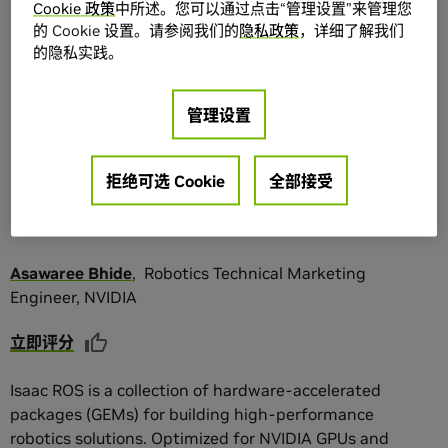
Cookie 政策
中所述。您可以通过点击“管理设置”来管理您
的 Cookie 设置。请参阅我们的
隐私政策
，详细了解我们
的隐私实践。
分享
收藏
添加到列表
管理设置
Introduction to AI-Based
Robot Development With
拒绝可选 Cookie
全部接受
Isaac ROS
Asawaree
Bhide
,
Robotics Technical Marketing
Engineer
,
NVIDIA
立即评分
Isaac ROS is a collection of hardware-accelerated
packages (GEMs) for building high-performance
robotics solutions. Optimized for NVIDIA GPUs and