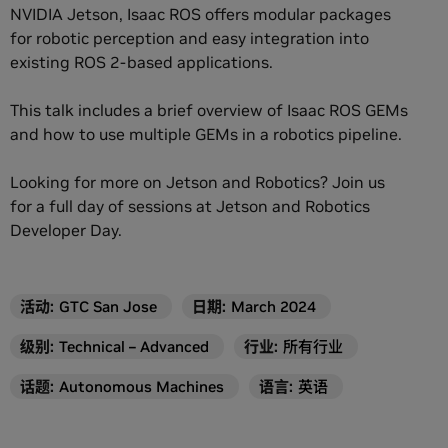
NVIDIA Jetson, Isaac ROS offers modular packages
for robotic perception and easy integration into
existing ROS 2-based applications.
This talk includes a brief overview of Isaac ROS GEMs
and how to use multiple GEMs in a robotics pipeline.
Looking for more on Jetson and Robotics? Join us
for a full day of sessions at Jetson and Robotics
Developer Day.
活动
:
GTC San Jose
日期:
March 2024
级别
:
Technical – Advanced
行业
:
所有行业
话题
:
Autonomous Machines
语言
:
英语