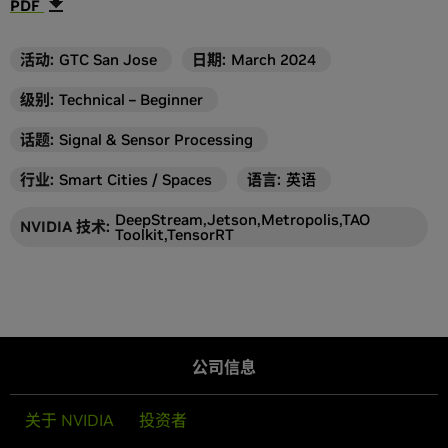
PDF
活动
:
GTC San Jose
日期:
March 2024
级别
:
Technical – Beginner
话题
:
Signal & Sensor Processing
行业
:
Smart Cities / Spaces
语言
:
英语
DeepStream,Jetson,Metropolis,TAO
NVIDIA 技术
:
Toolkit,TensorRT
公司信息
关于 NVIDIA
投资者