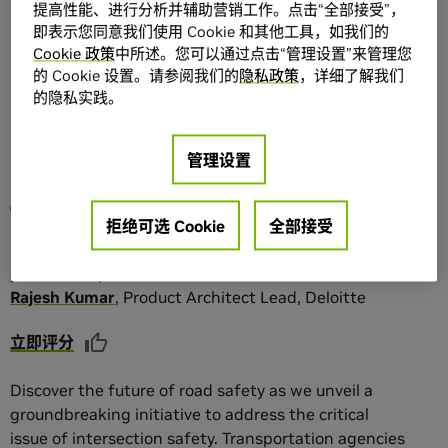
提高性能、进行分析并辅助营销工作。点击“全部接受”，
即表示您同意我们使用 Cookie 和其他工具，如我们的
Cookie 政策
中所述。您可以通过点击“管理设置”来管理您
分享
收藏
添加到列表
的 Cookie 设置。请参阅我们的
隐私政策
，详细了解我们
的隐私实践。
Paving the Way for a
管理设置
Safer, Smarter Future in
Transportation
拒绝可选 Cookie
全部接受
prasad
rampalli
,
Deloitte
Rajesh
Kumar
,
Product Architect Lead
,
Deloitte
立即评分
Discover the future of road safety as we unveil a
groundbreaking initiative to address the critical
issue of intersection safety. Transportation agencies