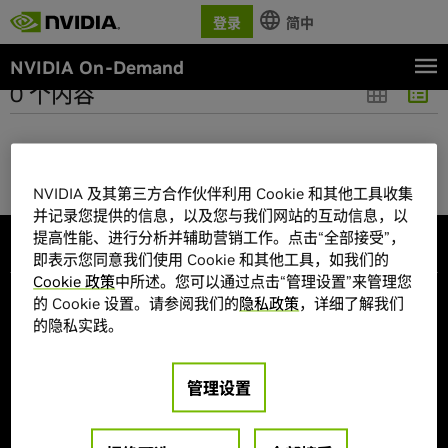
登录
简中
NVIDIA On-Demand
0 个内容
无搜索结果。
NVIDIA 及其第三方合作伙伴利用 Cookie 和其他工具收集
并记录您提供的信息，以及您与我们网站的互动信息，以
提高性能、进行分析并辅助营销工作。点击“全部接受”，
公司信息
即表示您同意我们使用 Cookie 和其他工具，如我们的
Cookie 政策
中所述。您可以通过点击“管理设置”来管理您
关于 NVIDIA
投资者
的 Cookie 设置。请参阅我们的
隐私政策
，详细了解我们
的隐私实践。
Venture Capital (NVentures)
NVIDIA 基金会
管理设置
NVIDIA 研究
企业可持续发展
技术
职业生涯