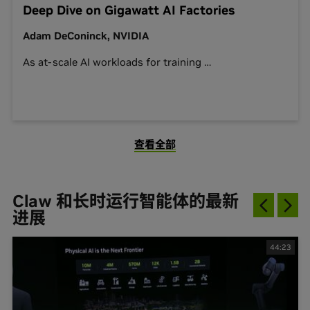
Deep Dive on Gigawatt AI Factories
Adam DeConinck, NVIDIA
As at-scale AI workloads for training
…
查看全部
Claw 和长时运行智能体的最新
进展
44:23