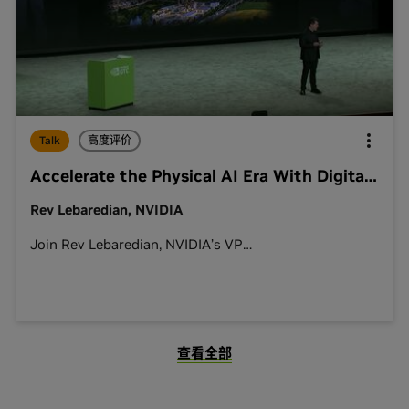
Talk
高度评价
Accelerate the Physical AI Era With Digital Twins and Real-Time Simulation
Rev Lebaredian, NVIDIA
Join Rev Lebaredian, NVIDIA’s
VP
…
查看全部