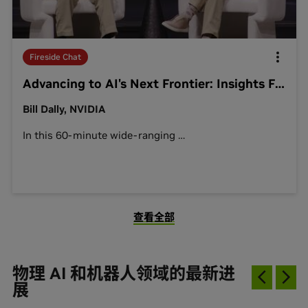
Fireside Chat
Advancing to AI's Next Frontier: Insights From Jeff Dean and Bill Dally
Bill Dally, NVIDIA
In this 60-minute wide-ranging
…
查看全部
物理 AI 和机器人领域的最新进
展