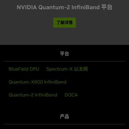
NVIDIA Quantum-2 InfiniBand 平台
了解详情
平台
BlueField DPU
Spectrum-X 以太网
Quantum-X800 InfiniBand
Quantum-2 InfiniBand
DOCA
产品