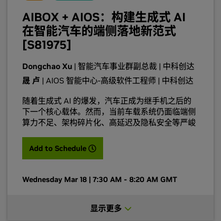
AIBOX + AIOS：构建生成式 AI
在智能汽车的端侧落地新范式
[S81975]
Dongchao Xu
| 智能汽车事业群副总裁 | 中科创达
晟 卢
| AIOS 智能中心-高级软件工程师 | 中科创达
随着生成式 AI 的爆发，汽车正成为继手机之后的
下一个核心载体。然而，当前车载系统仍面临端侧
算力不足、架构碎片化、高延迟及隐私安全等严峻
挑战。 本次演讲将深度解析 AIBox + AIOS 的全栈
技术方案。该方案在不破坏既有座舱架构的前提
(opens in a new tab)
Add to Schedule
下，通过即插即用的 AI 硬件底座与 AI 原生操作系
统，结合 TS-EdgeLLM-Server 推理架构，实现了
多模态模型（如 Qwen2.5-VL）的端侧高效部署。
Wednesday Mar 18 | 7:30 AM - 8:20 AM GMT
通过端云协同与多智能体（Multi-Agent）协作，
我们将分享如何优化量化算法与 Eagle3 调优经
显示更多
验，将车辆从“被动响应”升级为“主动感知”的智能
体，助力 OEM 构建低延迟、高可靠且可持续演进