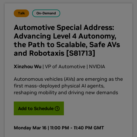
Talk
On-Demand
Automotive Special Address:
Advancing Level 4 Autonomy,
the Path to Scalable, Safe AVs
and Robotaxis [S81713]
Xinzhou Wu
| VP of Automotive | NVIDIA
Autonomous vehicles (AVs) are emerging as the
first mass-deployed physical AI agents,
reshaping mobility and driving new demands
in AI, safety, and scalable development. This
special address explores the industry’s path to
(opens in a new tab)
Add to Schedule
Level 4 autonomy and how NVIDIA is helping
accelerate it. With the DRIVE Hyperion
architecture, manufacturers (OEMs) and AV
Monday Mar 16 | 11:00 PM - 11:40 PM GMT
developers can build scalable, safety-certified