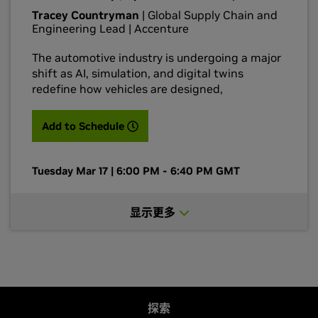
Tracey Countryman
| Global Supply Chain and
Engineering Lead | Accenture
The automotive industry is undergoing a major
shift as AI, simulation, and digital twins
redefine how vehicles are designed,
engineered, manufactured, and validated. As
automakers move to AI-enabled, data-driven
(opens in a new tab)
Add to Schedule
development pipelines, they’re unlocking new
levels of efficiency, quality, and innovation
across the vehicle life cycle. In this panel,
Tuesday Mar 17 | 6:00 PM - 6:40 PM GMT
leaders from NVIDIA, Hyundai, Lucid, and
Schaeffler will explore how industrial AI, virtual
显示更多
development environments, large-scale digital
twins, and advanced simulation are
accelerating automotive innovation. They’ll
share real examples of AI-powered design,
automated engineering, factory optimization,
and robotics training converging into a unified
end-to-end pipeline, along with insights on
探索