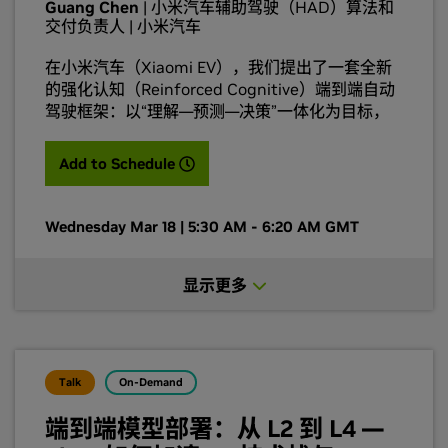
Guang Chen
| 小米汽车辅助驾驶（HAD）算法和
交付负责人 | 小米汽车
在小米汽车（Xiaomi EV），我们提出了一套全新
的强化认知（Reinforced Cognitive）端到端自动
驾驶框架：以“理解—预测—决策”一体化为目标，
将世界模型（World Model）与强化学习
（Reinforcement Learning, RL）深度融合，在同
(opens in a new tab)
Add to Schedule
一端到端网络中同时完成驾驶环境理解与轨迹/动作
规划，从而在多样化真实道路场景中显著提升行驶
安全性与舒适性。具体而言，该框架以多模态感知
Wednesday Mar 18 | 5:30 AM - 6:20 AM GMT
输入（环视图像/BEV 特征、车身状态、导航意图
与车道拓扑等）为统一上下文，先由“认知表征”模
显示更多
块形成可用于决策的紧凑隐空间；随后引入可学习
的世界模型在数字空间内进行多主体交互与时序演
化建模，输出未来占用/可行驶区域、关键交通参与
者的多模态意图分布、风险与不确定性，并支持“想
象式滚动（imagination rollout）”在若干步预测内
Talk
On-Demand
生成可解释的候选未来；在此基础上，策略/价值网
络通过强化学习进行闭环优化，以“安全—合规—效
端到端模型部署：从 L2 到 L4 —
率—舒适”为核心奖励体系，结合离线RL与安全约