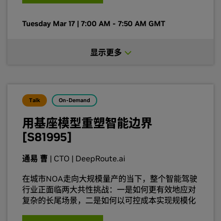
卓驭多模态端到端世界模型的最新技术进展、相关
量产成果以及未来规划。
Tuesday Mar 17 | 7:00 AM - 7:50 AM GMT
显示更多
Talk
On-Demand
用基座模型重塑智能边界
[S81995]
通易 曹
| CTO | DeepRoute.ai
在城市NOA走向大规模量产的当下，整个智能驾驶
行业正面临两大共性挑战：一是如何更有效地应对
复杂的长尾场景，二是如何以可控成本实现规模化
能力泛化与交付。而基座模型（Foundation