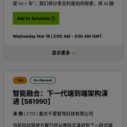
是“AI + 车”；我们将分享吉利是如何探索，将 AI 融
入智能汽车的架构、动力、底盘、座舱、辅助驾驶
以及生产制造、企业发展等全链路，以及我们最新
(opens in a new tab)
Add to Schedule
提出全域 AI 2.0 技术架构和 WAM 模型的实践应
用。
Wednesday Mar 18 | 2:00 AM - 2:50 AM GMT
显示更多
Talk
On-Demand
智能融合：下一代端到端架构演
进 [S81990]
沐 杨
| CTO | 重庆千里智驾科技有限公司
当前自动驾驶方案已经从两段式演进到了一段式端