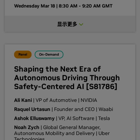
Wednesday Mar 18 | 8:30 AM - 9:20 AM GMT
显示更多
Panel
On-Demand
Shaping the Next Era of
Autonomous Driving Through
Safety-Centered AI [S81786]
Ali Kani
| VP of Automotive | NVIDIA
Raquel Urtasun
| Founder and CEO | Waabi
Ashok Elluswamy
| VP, AI Software | Tesla
Noah Zych
| Global General Manager,
Autonomous Mobility and Delivery | Uber
Technologies