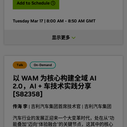
Model）的出现，为解决这两大痛点提供了新的范
(opens in a new tab)
Add to Schedule
式可能。 作为最早实践“视觉-语言-动作”（VLA）
模型的人工智能企业之一，元戎启行正通过构建统
一架构的 Foundation Model，打造具备更强认知
Tuesday Mar 17 | 8:00 AM - 8:50 AM GMT
推理能力的辅助驾驶解决方案。目前，元戎启行已
实现超过 20 万辆具备城市 NOA 功能的辅助驾驶系
显示更多
统量产交付，并通过真实道路数据形成持续优化的
研发飞轮，计划于 2026 年达成百万级辅助驾驶交
付规模。 本次演讲将系统分享元戎启行如何以
Foundation Model 为智能辅助驾驶系统的“研发引
擎”，结合 NVIDIA 平台协同，构建从训练、验证及
Talk
On-Demand
部署的研发闭环，为下一代辅助驾驶系统打造智能
进化的“底座能力”。
以 WAM 为核心构建全域 AI
2.0，AI + 车技术实践分享
[S82358]
传海 李
| 吉利汽车集团首席技术官 | 吉利汽车集团
汽车行业的发展正迎来一个大变革时代，处在从“功
能叠加”迈向“体验融合”的关键节点，这其中的核心