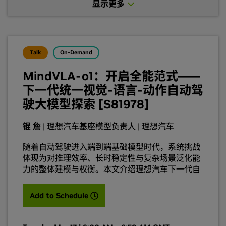
显示更多
Talk
On-Demand
MindVLA-o1：开启全能范式——
下一代统一视觉-语言-动作自动驾
驶大模型探索 [S81978]
锟 詹
| 理想汽车基座模型负责人 | 理想汽车
随着⾃动驾驶进⼊端到端基础模型时代，系统挑战
体现为对推理效率、⻓时稳定性与复杂场景泛化能
⼒的整体建模与权衡。本⽂介绍理想汽⻋下⼀代⾃
动驾驶基础模型 MindVLA-o1：基于统⼀
VisionLanguage-Action 的 Omni 架构，在单⼀
(opens in a new tab)
Add to Schedule
Transformer 中联合建模感知、推理与控制。模型
通过离散Action Tokens 与 MoE 实现⾼效、稳定
的精准控制；采⽤快慢双系统推理，在实时性与复