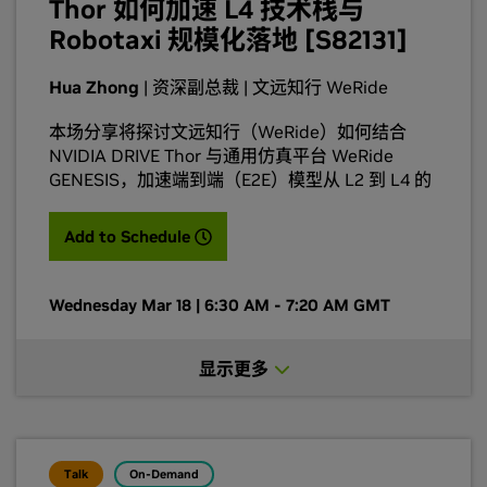
Thor 如何加速 L4 技术栈与
束 RL/风险敏感 RL 实现稳定可控的策略改进；最
Robotaxi 规模化落地 [S82131]
终帮助模型不仅“会开”，还能“知道为什么这么开、
哪里风险更高”，在复杂场景中获得更平顺、更安心
Hua Zhong
| 资深副总裁 | 文远知行 WeRide
且更可靠的驾驶行为。
本场分享将探讨文远知行（WeRide）如何结合
NVIDIA DRIVE Thor 与通用仿真平台 WeRide
GENESIS，加速端到端（E2E）模型从 L2 到 L4 的
部署与迭代，并推动城市 Robotaxi 的规模化落
地。通过“数据中心训练 + Thor 车端推理”的云到车
(opens in a new tab)
Add to Schedule
全栈架构，文远知行提升了 AI 模型的跨域泛化能
力与实时推理效率；同时借助 GENESIS 的 Smart
Agent、视频生成（Video Generation）、风格迁
Wednesday Mar 18 | 6:30 AM - 7:20 AM GMT
移（Style Transfer） 等能力，快速生成多视角、
多世界变化的传感器数据与高价值长尾场景，用于
显示更多
训练与评测，使端到端闭环迭代显著提速，支撑
Robotaxi 的量产与稳定运营。
Talk
On-Demand