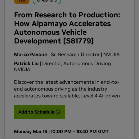
Talk
On-Demand
compliance. You’ll learn how teams are
translating abstract safety mandates into
From Research to Production:
verifiable software and hardware constraints
How Alpamayo Accelerates
to deliver truly trustworthy autonomy.
Autonomous Vehicle
Development [S81779]
Marco Pavone
| Sr. Research Director | NVIDIA
Patrick Liu
| Director, Autonomous Driving |
NVIDIA
Discover the latest advancements in end-to-
end autonomous driving as the industry
accelerates toward scalable, Level 4 AI-driven
systems. This session explores how NVIDIA’s
Alpamayo—particularly reasoning vision-
(opens in a new tab)
Add to Schedule
language-action models (VLA)—enable vehicles
to interpret, reason about, and navigate
complex real-world scenarios with greater
Monday Mar 16 | 10:00 PM - 10:40 PM GMT
humanlike understanding. We’ll highlight how