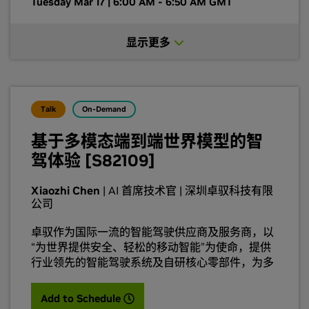
Tuesday Mar 17 | 6:00 AM - 6:50 AM GMT
杂场景推理间⾃适应切换；并结合基于模型的强化
学习闭环与软硬件协同设计，实现可量产、拟⼈化
显示更多
的端到端⾃动驾驶。
Talk
On-Demand
基于多模态端到端世界模型的智
驾体验 [S82109]
Xiaozhi Chen
| AI 首席技术官 | 深圳卓驭科技有限
公司
卓驭作为国际一流的智能驾驶供应商及服务商，以
“为世界提供安全、轻松的移动智能”为使命，提供
行业领先的智能驾驶系统及自研核心零部件，为多
种价位、多种动力类型的乘用车提供灵活多样的智
能驾驶解决方案，推动智能驾驶功能全面普及，提
(opens in a new tab)
Add to Schedule
升消费者的移动出行体验。演讲内容将为听众介绍