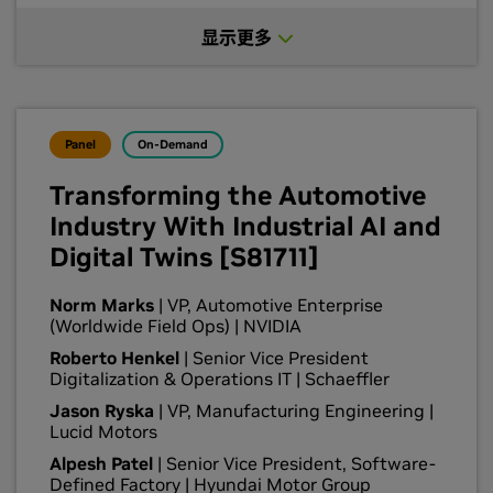
this approach is strengthened by a continuous,
显示更多
self-improving loop powered by NVIDIA
Cosmos and agentic AI, and safeguarded by
NVIDIA Halos, NVIDIA’s comprehensive full-
stack safety system for physical AI. Finally, we’ll
discuss how NVIDIA is building an open
Panel
On-Demand
ecosystem to empower partners in developing
next-generation, robotaxi-ready autonomous
Transforming the Automotive
vehicles.
Industry With Industrial AI and
Digital Twins [S81711]
Norm Marks
| VP, Automotive Enterprise
(Worldwide Field Ops) | NVIDIA
Roberto Henkel
| Senior Vice President
Digitalization & Operations IT | Schaeffler
Jason Ryska
| VP, Manufacturing Engineering |
Lucid Motors
Alpesh Patel
| Senior Vice President, Software-
Defined Factory | Hyundai Motor Group