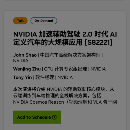
的车内 AI 体验。
Talk
On-Demand
NVIDIA 加速辅助驾驶 2.0 时代 AI
定义汽车的大规模应用 [S82221]
John Shao
| 中国汽车高级解决方案架构师 |
NVIDIA
Wenjing Zhu
| GPU 计算专家组经理 | NVIDIA
Tony Yin
| 软件经理 | NVIDIA
本次演讲将介绍 NVIDIA 的辅助驾驶核心模块，从
云端训练到车端推理的全栈解决方案，包括
NVIDIA Cosmos Reason（视频理解和 VLA 骨干网
络）、Cosmos World Model（全局场景仿真）、
NuRec 神经重建和闭环仿真、ACCV-Lab 辅助驾驶
(opens in a new tab)
Add to Schedule
训练工具包以及面向 NVIDIA DRIVE Thor 的 VLA
模型部署及展望