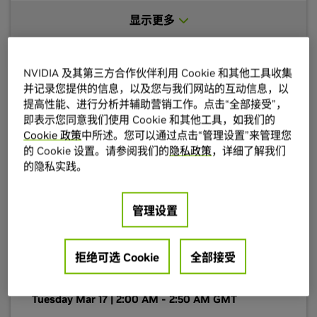
autonomy solutions. NVIDIA will present its
显示更多
cloud-to-car platform—spanning training,
simulation, and in-vehicle compute—to support
developing and validating next-generation
drive-policy models. The session will also touch
NVIDIA 及其第三方合作伙伴利用 Cookie 和其他工具收集
on how agentic AI is poised to transform AVs
并记录您提供的信息，以及您与我们网站的互动信息，以
Talk
On-Demand
end to end, from automating data-driven
提高性能、进行分析并辅助营销工作。点击“全部接受”，
development and validation to enabling more
从云端到本地，重塑座舱 AI
即表示您同意我们使用 Cookie 和其他工具，如我们的
intelligent, adaptive in-car experiences. Gain
Cookie 政策
中所述。您可以通过点击“管理设置”来管理您
[S82027]
insights into L4 software architectures, the
的 Cookie 设置。请参阅我们的
隐私政策
，详细了解我们
DRIVE Hyperion platform, and ecosystem
的隐私实践。
婧文 陈
| 智能座舱负责人 | 火山引擎
collaboration across OEMs, AV developers,
mobility providers, and robotaxi companies.
从本地化模型开发与工程化部署、推理，展开讨论
管理设置
AI 座舱助手应用的发展
(opens in a new tab)
Add to Schedule
拒绝可选 Cookie
全部接受
Tuesday Mar 17 | 2:00 AM - 2:50 AM GMT