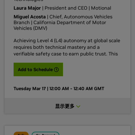
Laura Major
| President and CEO | Motional
Miguel Acosta
| Chief, Autonomous Vehicles
Branch | California Department of Motor
Vehicles (DMV)
Achieving Level 4 (L4) autonomy at global scale
requires both technical mastery and a
verifiable safety case to earn public trust. This
panel brings together engineering, mobility,
and regulatory leaders from across the
(opens in a new tab)
Add to Schedule
autonomous vehicle ecosystem to examine the
breakthroughs enabling trustworthy
autonomous vehicle deployment. We’ll explore
Tuesday Mar 17 | 12:00 AM - 12:40 AM GMT
the core challenges: integrating large
foundation models, using reasoning vision-
显示更多
language-action models to handle edge cases,
generating billions of validation miles using
physically accurate simulation, and using
unified safety frameworks like NVIDIA Halos to
achieve certification and regulatory