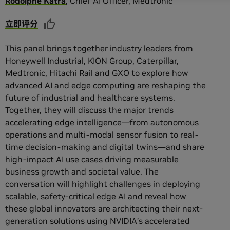
Rodolphe
Katra
,
Chief AI Officer
,
Medtronic
立即评分
This panel brings together industry leaders from
Honeywell Industrial, KION Group, Caterpillar,
Medtronic, Hitachi Rail and GXO to explore how
advanced AI and edge computing are reshaping the
future of industrial and healthcare systems.
Together, they will discuss the major trends
accelerating edge intelligence—from autonomous
operations and multi-modal sensor fusion to real-
time decision-making and digital twins—and share
high-impact AI use cases driving measurable
business growth and societal value. The
conversation will highlight challenges in deploying
scalable, safety-critical edge AI and reveal how
these global innovators are architecting their next-
generation solutions using NVIDIA’s accelerated