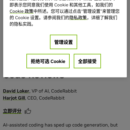
即表示您同意我们使用 Cookie 和其他工具，如我们的
Cookie 政策
中所述。您可以通过点击“管理设置”来管理您
的 Cookie 设置。请参阅我们的
隐私政策
，详细了解我们
分享
收藏
添加到列表
的隐私实践。
Practical Context
管理设置
Engineering: Eliminate
Bugs With High-Signal AI
拒绝可选 Cookie
全部接受
Code Reviews
David
Loker
,
VP of AI
,
CodeRabbit
Harjot
Gill
,
CEO
,
CodeRabbit
立即评分
AI-assisted coding has sped up code generation, but