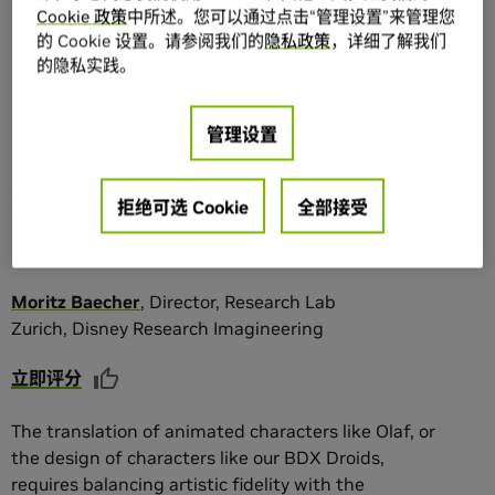
Cookie 政策
中所述。您可以通过点击“管理设置”来管理您
的 Cookie 设置。请参阅我们的
隐私政策
，详细了解我们
的隐私实践。
分享
收藏
添加到列表
管理设置
Disney’s Olaf: From the
Screen to Reality via
拒绝可选 Cookie
全部接受
Physical AI
Moritz
Baecher
,
Director, Research Lab
Zurich
,
Disney Research Imagineering
立即评分
The translation of animated characters like Olaf, or
the design of characters like our BDX Droids,
requires balancing artistic fidelity with the