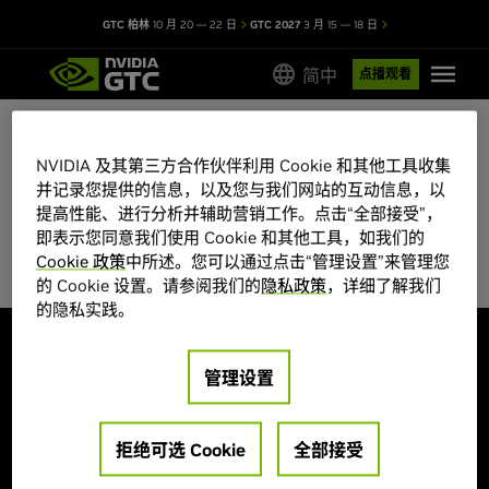
GTC 柏林
10 月 20 — 22 日
GTC 2027
3 月 15 — 18 日
简中
点播观看
NVIDIA 及其第三方合作伙伴利用 Cookie 和其他工具收集
GTC 2026 会议目录
并记录您提供的信息，以及您与我们网站的互动信息，以
提高性能、进行分析并辅助营销工作。点击“全部接受”，
部分会议席位有限，先到先得。
即表示您同意我们使用 Cookie 和其他工具，如我们的
Cookie 政策
中所述。您可以通过点击“管理设置”来管理您
的 Cookie 设置。请参阅我们的
隐私政策
，详细了解我们
的隐私实践。
探索
管理设置
大会主题
海报展示
演讲嘉宾
创业公司和投资机构
培训和认证
拒绝可选 Cookie
全部接受