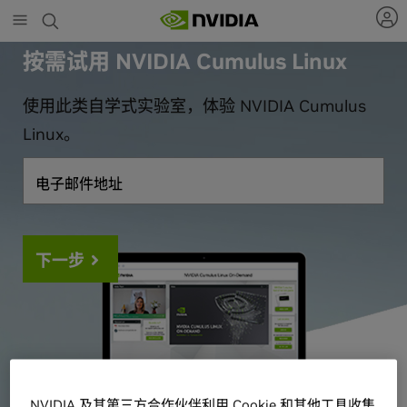
Skip
to
main
按需试用 NVIDIA Cumulus Linux
content
使用此类自学式实验室，体验 NVIDIA Cumulus
Linux。
电子邮件地址
下一步
NVIDIA 及其第三方合作伙伴利用 Cookie 和其他工具收集