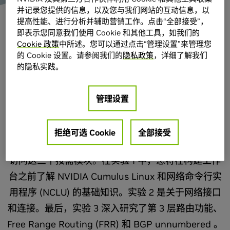
并记录您提供的信息，以及您与我们网站的互动信息，以
提高性能、进行分析并辅助营销工作。点击“全部接受”，
即表示您同意我们使用 Cookie 和其他工具，如我们的
参加自定进度的三部分实验
Cookie 政策
中所述。您可以通过点击“管理设置”来管理您
的 Cookie 设置。请参阅我们的
隐私政策
，详细了解我们
的隐私实践。
NVIDIA
Cumulus Linux™ 是先进的开放网络运营系
®
统。在这个由三部分组成的动手实操入门实验中，您
管理设置
可以按照自己的节奏和您方便的方式获得第一手体
验。
拒绝可选 Cookie
全部接受
注册获取您的 NVIDIA Cumulus Linux 实验指南，并
访问这三个按需模块。在实验 1 中，您将在构建工作
台之前了解 NVIDIA Cumulus Linux 和网络命令行实
用程序 (NCLU) 的基础知识。实验 2 是关于网络接口
和连接。最后，实验 3 深入研究了第 3 层路由功能、
Free Range Routing (FRR) 和 BGP unnumbered 。