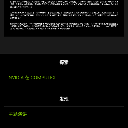
加
取
Quality
载
消
完
静
成
:
音
0.56%
探索
NVIDIA 在 COMPUTEX
发现
主题演讲