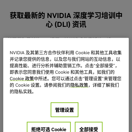
获取最新的 NVIDIA 深度学习培训中
心 (DLI) 资讯
想要获取最新的 DLI 课程、培训班或优惠活动，请
填写如下表格。
请了解，您也可以随时取消此订
NVIDIA 及其第三方合作伙伴利用 Cookie 和其他工具收集
阅。请收藏 DLI 中文官网 nvidia.cn/DLI，以便随时
并记录您提供的信息，以及您与我们网站的互动信息，以
查看或学习课程。
提高性能、进行分析并辅助营销工作。点击“全部接受”，
即表示您同意我们使用 Cookie 和其他工具，如我们的
Cookie 政策
中所述。您可以通过点击“管理设置”来管理您
名字
的 Cookie 设置。请参阅我们的
隐私政策
，详细了解我们
的隐私实践。
姓氏
管理设置
拒绝可选 Cookie
全部接受
工作电子邮件地址