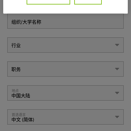
组织/大学名称
行业
行业
职务
职务
地点
中国大陆
首选语言
中文 (简体)