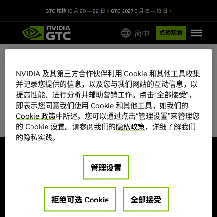
GTC 柏林
10 月 20 — 22 日
GTC 2027
3 月 15 — 18 日
简中
点播观看
NVIDIA 及其第三方合作伙伴利用 Cookie 和其他工具收集
GTC 2026 会议目录
并记录您提供的信息，以及您与我们网站的互动信息，以
提高性能、进行分析并辅助营销工作。点击“全部接受”，
部分会议席位有限，先到先得。
即表示您同意我们使用 Cookie 和其他工具，如我们的
Cookie 政策
中所述。您可以通过点击“管理设置”来管理您
的 Cookie 设置。请参阅我们的
隐私政策
，详细了解我们
的隐私实践。
探索
管理设置
大会主题
海报展示
演讲嘉宾
创业公司和投资机构
培训和认证
拒绝可选 Cookie
全部接受