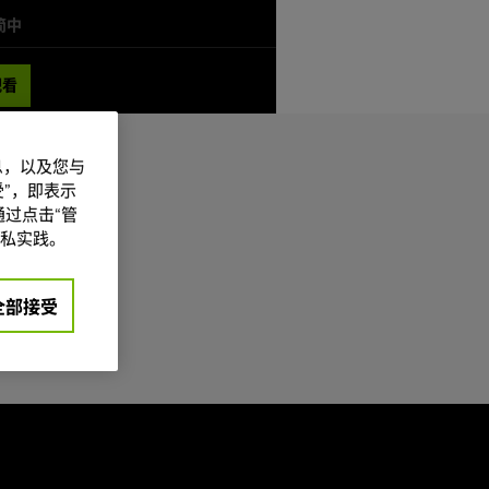
简中
观看
信息，以及您与
”，即表示
过点击“管
私实践。
全部接受
多