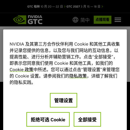
GTC 柏林
10 月 20 — 22 日
GTC 2027
3 月 15 — 18 日
简中
点播观看
NVIDIA 及其第三方合作伙伴利用 Cookie 和其他工具收集
GTC 2026 会议目录
并记录您提供的信息，以及您与我们网站的互动信息，以
提高性能、进行分析并辅助营销工作。点击“全部接受”，
部分会议席位有限，先到先得。
即表示您同意我们使用 Cookie 和其他工具，如我们的
Cookie 政策
中所述。您可以通过点击“管理设置”来管理您
的 Cookie 设置。请参阅我们的
隐私政策
，详细了解我们
的隐私实践。
探索
管理设置
大会主题
海报展示
演讲嘉宾
创业公司和投资机构
培训和认证
拒绝可选 Cookie
全部接受