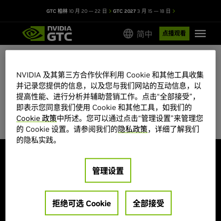
GTC 柏林
10 月 20 — 22 日
GTC 2027
3 月 15 — 18 日
简中
点播观看
NVIDIA 及其第三方合作伙伴利用 Cookie 和其他工具收集
GTC 2026 会议目录
并记录您提供的信息，以及您与我们网站的互动信息，以
提高性能、进行分析并辅助营销工作。点击“全部接受”，
部分会议席位有限，先到先得。
即表示您同意我们使用 Cookie 和其他工具，如我们的
Cookie 政策
中所述。您可以通过点击“管理设置”来管理您
的 Cookie 设置。请参阅我们的
隐私政策
，详细了解我们
的隐私实践。
探索
管理设置
大会主题
海报展示
演讲嘉宾
创业公司和投资机构
培训和认证
拒绝可选 Cookie
全部接受