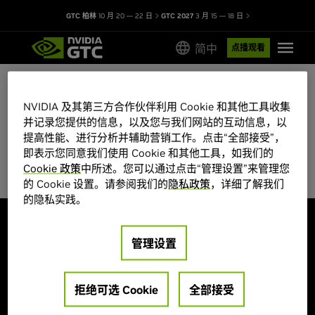
GTC 柏林
10 月 20 — 22 日
GTC 2027
3 月 15 — 18 日
简中
点播观看
NVIDIA 及其第三方合作伙伴利用 Cookie 和其他工具收集
GTC 2026 会议目录
并记录您提供的信息，以及您与我们网站的互动信息，以
提高性能、进行分析并辅助营销工作。点击“全部接受”，
部分会议席位有限，先到先得。
即表示您同意我们使用 Cookie 和其他工具，如我们的
Cookie 政策
中所述。您可以通过点击“管理设置”来管理您
的 Cookie 设置。请参阅我们的
隐私政策
，详细了解我们
的隐私实践。
探索
管理设置
大会主题
海报展示
演讲嘉宾
创业公司和投资机构
培训和认证
拒绝可选 Cookie
全部接受