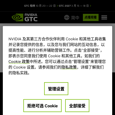
GTC 柏林
10 月 20 — 22 日
GTC 2027
3 月 15 — 18 日
简中
点播观看
NVIDIA 及其第三方合作伙伴利用 Cookie 和其他工具收集
GTC 2026 会议目录
并记录您提供的信息，以及您与我们网站的互动信息，以
提高性能、进行分析并辅助营销工作。点击“全部接受”，
部分会议席位有限，先到先得。
即表示您同意我们使用 Cookie 和其他工具，如我们的
Cookie 政策
中所述。您可以通过点击“管理设置”来管理您
的 Cookie 设置。请参阅我们的
隐私政策
，详细了解我们
的隐私实践。
探索
管理设置
大会主题
海报展示
演讲嘉宾
创业公司和投资机构
培训和认证
拒绝可选 Cookie
全部接受