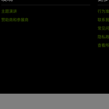
主题演讲
行为
赞助商和参展商
联系
常见
隐私
查看所