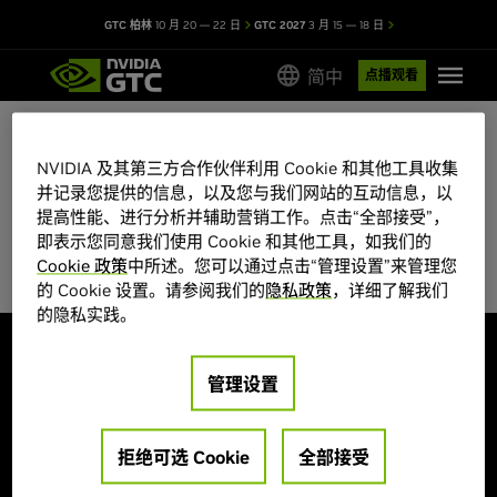
GTC 柏林
10 月 20 — 22 日
GTC 2027
3 月 15 — 18 日
简中
点播观看
NVIDIA 及其第三方合作伙伴利用 Cookie 和其他工具收集
GTC 2026 会议目录
并记录您提供的信息，以及您与我们网站的互动信息，以
提高性能、进行分析并辅助营销工作。点击“全部接受”，
部分会议席位有限，先到先得。
即表示您同意我们使用 Cookie 和其他工具，如我们的
Cookie 政策
中所述。您可以通过点击“管理设置”来管理您
的 Cookie 设置。请参阅我们的
隐私政策
，详细了解我们
的隐私实践。
探索
管理设置
大会主题
海报展示
演讲嘉宾
创业公司和投资机构
培训和认证
拒绝可选 Cookie
全部接受