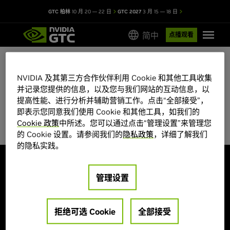
GTC 柏林
10 月 20 — 22 日
GTC 2027
3 月 15 — 18 日
简中
点播观看
NVIDIA 及其第三方合作伙伴利用 Cookie 和其他工具收集
GTC 2026 会议目录
并记录您提供的信息，以及您与我们网站的互动信息，以
提高性能、进行分析并辅助营销工作。点击“全部接受”，
部分会议席位有限，先到先得。
即表示您同意我们使用 Cookie 和其他工具，如我们的
Cookie 政策
中所述。您可以通过点击“管理设置”来管理您
的 Cookie 设置。请参阅我们的
隐私政策
，详细了解我们
的隐私实践。
探索
管理设置
大会主题
海报展示
演讲嘉宾
创业公司和投资机构
培训和认证
拒绝可选 Cookie
全部接受