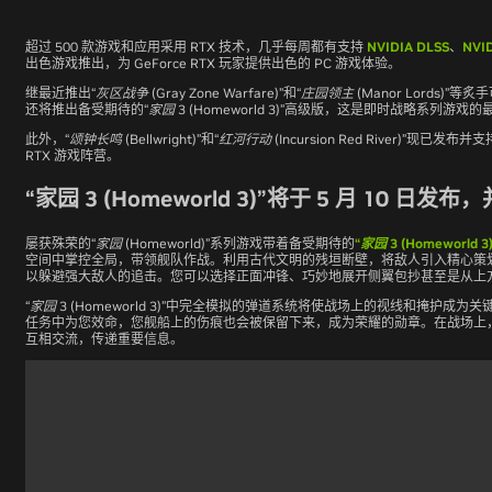
超过 500 款游戏和应用采用 RTX 技术，几乎每周都有支持
NVIDIA DLSS
、
NVID
出色游戏推出，为 GeForce RTX 玩家提供出色的 PC 游戏体验。
继最近推出
“灰区战争 (Gray Zone Warfare)”
和
“庄园领主 (Manor Lords)”
等炙手
还将推出备受期待的
“家园 3 (Homeworld 3)”
高级版，这是即时战略系列游戏的
此外，
“颂钟长鸣 (Bellwright)”
和
“红河行动 (Incursion Red River)”
现已发布并支持
RTX 游戏阵营。
“家园 3 (Homeworld 3)”将于 5 月 10 日发布，
屡获殊荣的
“家园 (Homeworld)”
系列游戏带着备受期待的
“家园 3 (Homeworld 3)
空间中掌控全局，带领舰队作战。利用古代文明的残垣断壁，将敌人引入精心策
以躲避强大敌人的追击。您可以选择正面冲锋、巧妙地展开侧翼包抄甚至是从上
“家园 3 (Homeworld 3)”
中完全模拟的弹道系统将使战场上的视线和掩护成为关
任务中为您效命，您舰船上的伤痕也会被保留下来，成为荣耀的勋章。在战场上
互相交流，传递重要信息。