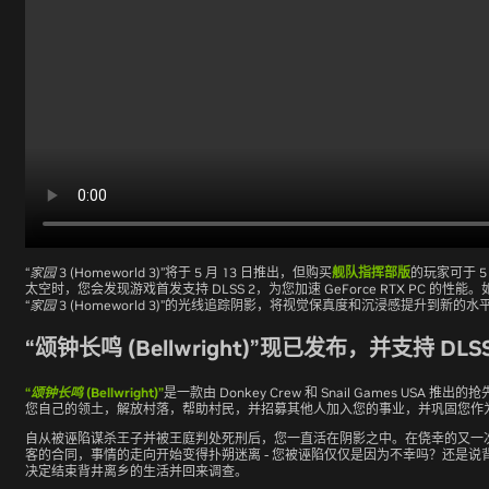
“家园 3 (Homeworld 3)”
将于 5 月 13 日推出，但购买
舰队指挥部版
的玩家可于 5
太空时，您会发现游戏首发支持 DLSS 2，为您加速 GeForce RTX PC 的
“家园 3 (Homeworld 3)”
的光线追踪阴影，将视觉保真度和沉浸感提升到新的水
“颂钟长鸣 (Bellwright)”现已发布，并支持 DLSS
“颂钟长鸣 (Bellwright)”
是一款由 Donkey Crew 和 Snail Games USA
您自己的领土，解放村落，帮助村民，并招募其他人加入您的事业，并巩固您作
自从被诬陷谋杀王子并被王庭判处死刑后，您一直活在阴影之中。在侥幸的又一
客的合同，事情的走向开始变得扑朔迷离 - 您被诬陷仅仅是因为不幸吗？还是
决定结束背井离乡的生活并回来调查。