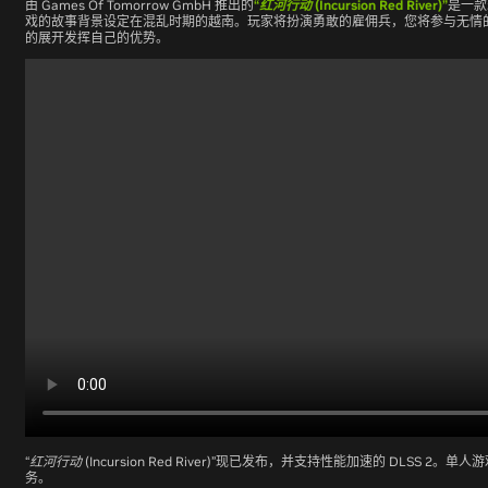
由 Games Of Tomorrow GmbH 推出的
“红河行动 (Incursion Red River)”
是一款
戏的故事背景设定在混乱时期的越南。玩家将扮演勇敢的雇佣兵，您将参与无情
的展开发挥自己的优势。
“红河行动 (Incursion Red River)”
现已发布，并支持性能加速的 DLSS 2。单人
务。