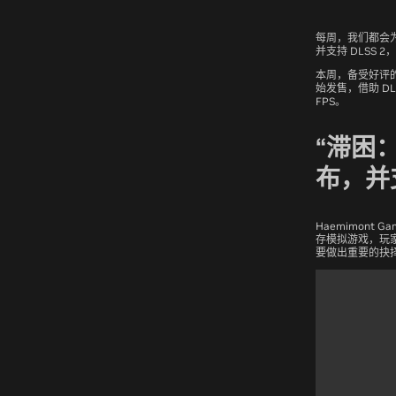
每周，我们都会为
并支持 DLSS 
本周，备受好评
始发售，借助 D
FPS。
“滞困：异
布，并支
Haemimont Gam
存模拟游戏，玩
要做出重要的抉