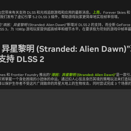
您带来有关支持 DLSS 和光线追踪游戏和应用的最新消息。
上周
，
Forever Skies
和
2，我们发布了虚幻引擎 5.2 DLSS 3 插件，帮助游戏玩家更简单地实现帧率倍增。
的
“滞困：异星黎明 (Stranded: Alien Dawn)”
新增对 DLSS 2 的支持，而全新 GeForce 
LSS 3，为 1080p 游戏玩家提供超高帧率和细节水平，在要求极为苛刻的游戏中帧率最高
星黎明 (Stranded: Alien Dawn
持 DLSS 2
es 和 Frontier Foundry 推出的
“滞困：异星黎明 (Stranded: Alien Dawn)”
是一款引
家将掌握一个身处困境的小团体的命运。通过扣人心弦且身历其境的策略玩法来打造
择以保护生存者不受这片广阔致命的异星大地上的生物攻击，同时尝试完成 3 个场景