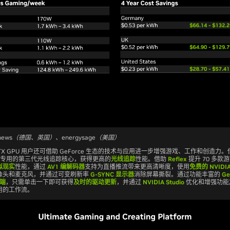
news（德国、英国）、energysage（美国）
 RTX GPU 用户还可借助 GeForce 生态的技术与应用进一步增强游戏、工作和创造力。借助
列及其专用的第三代光线追踪核心，获得更高的
光线追踪
性能。借助
Reflex
提升 70 多款
拟现实
性能，通过
AV1 编解码器
支持为直播推流带来更高清晰度，使用
免费的 NVIDIA
像头和麦克风，并通过可变刷新率
G-SYNC 显示器
消除屏幕撕裂。通过功能丰富的
Ge
户端
，只需单击一下即可获得
及时的驱动更新
，并通过
NVIDIA Studio
优化和增强功能
用的工作流。