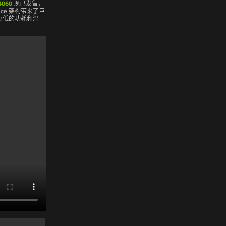
4060
现已发售，
lace 架构带来了巨
更低的功耗和温