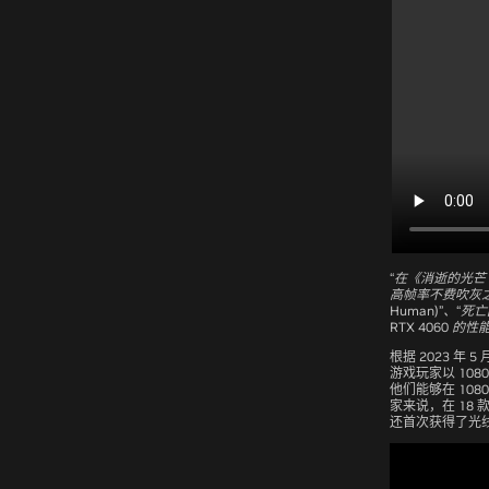
“在《消逝的光芒 2：
高帧率不费吹灰之力” 
Human)”、“死亡回
RTX 4060 的
根据 2023 年 5
游戏玩家以 108
他们能够在 108
家来说，在 18 
还首次获得了光线