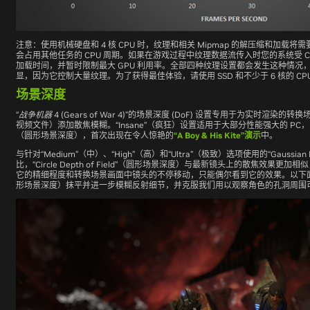
注意：使用机械硬盘和 4 核 CPU 时，纹理和相关 Mipmap 的解压缩和加载将
会占用其他任务的 CPU 周期。如果在游戏过程中纹理数据流传入时您的系统受 
加载时间，并暂时限制最大 GPU 利用率。全部四种纹理设置都会发生这种情况
显，因为它控制大量纹理。为了获得最佳体验，请使用 SSD 和不少于 6 核的 CPU
场景深度
“
战争机器
4 (Gears of War 4)”
的场景深度 (DoF) 设置专用于为实时渲染的转
视频文件）添加散焦模糊。“Insane”（疯狂）设置适用于大部分性能强大的 PC，DoF 升级为“
（圆形场景深度），首次出现在令人惊艳的
“A Boy & His Kite”演示
中。
与针对“Medium”（中）、“High”（高）和“Ultra”（极致）选项使用的“Gaussian 
比，“Circle Depth of Field”（圆形场景深度）与最新镜头上的散焦效果
它的精细程度和转换场景画面中镜头的不停移动，只能偶尔看到它的效果。以下面的互动
形场景深度）抹平并进一步模糊反射细节，并克服我们用以观察角色的孔洞周围