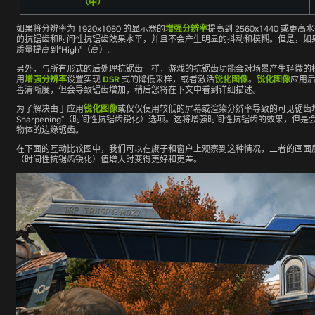
（中）
如果将分辨率为 1920x1080 的显示器的
增强分辨率
提高到 2560x1440 或更
的抗锯齿和时间性抗锯齿效果水平，并且不会产生明显的抖动和模糊。但是，如
质量提高到“High”（高）。
另外，与所有形式的后处理抗锯齿一样，游戏的抗锯齿功能会对场景产生轻微的
用
增强分辨率
设置实现
DSR
式的降低采样，或者激活
锐化图像
。
锐化图像
应用后
善清晰度，但会导致锯齿增加，稍后您将在下文中看到详细描述。
为了解决由于应用
锐化图像
或仅仅使用较低的屏幕或渲染分辨率导致的可见锯齿增加的
Sharpening”（时间性抗锯齿锐化）选项。这将增强时间性抗锯齿的效果，但
物体的边缘锯齿。
在下面的互动比较图中，我们可以在旗子和窗户上观察到这种情况，二者的画面质量分别在“Te
（时间性抗锯齿锐化）值增大时变得更好和更差。