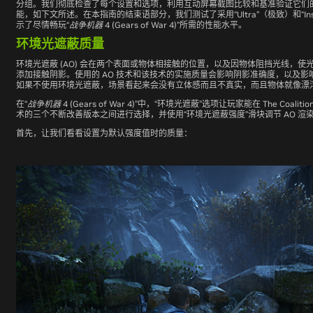
分组。我们彻底检查了每个设置和选项，利用互动屏幕截图比较和基准验证它们
能，如下文所述。在本指南的结束语部分，我们测试了采用“Ultra”（极致）和“In
示了尽情畅玩
“
战争机器
4 (Gears of War 4)”
所需的性能水平。
环境光遮蔽质量
环境光遮蔽 (AO) 会在两个表面或物体相接触的位置，以及因物体阻挡光线，
添加接触阴影。使用的 AO 技术和该技术的实施质量会影响阴影准确度，以及
如果不使用环境光遮蔽，场景看起来会没有立体感而且不真实，而且物体就像漂
在
“
战争机器
4 (Gears of War 4)”
中，“环境光遮蔽”选项让玩家能在 The Coaliti
术的三个不断改善版本之间进行选择，并使用“环境光遮蔽强度”滑块调节 AO 渲
首先，让我们看看设置为默认强度值时的质量：