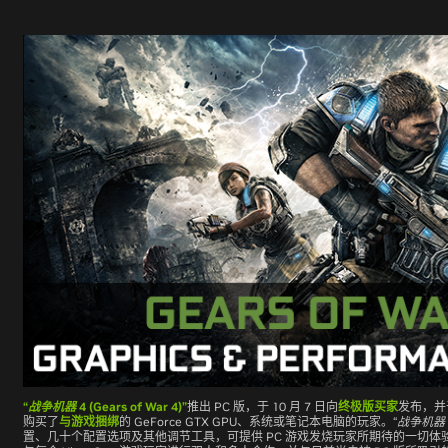
“
战争机器
4 (Gears of War 4)”
推出 PC 版，于 10 月 7 日向
终极版买家
发布，并于
购买了
与游戏捆绑
的 GeForce GTX GPU、系统或笔记本电脑的玩家。
“
战争机器
置、几十个配置选项及其他调节工具，可提供 PC 游戏发烧玩家所期待的一切