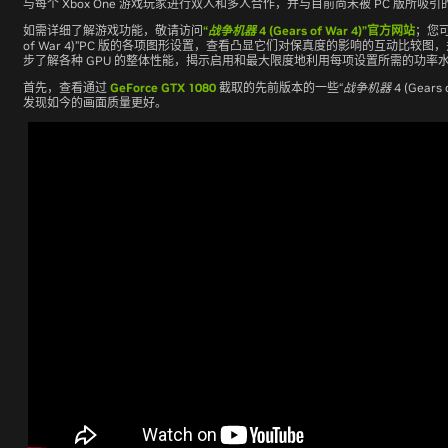
与每个 Xbox One 游戏玩家进行双人和多人合作，并与目前尚未被 PC 版所
如需详细了解游戏功能，敬请访问
“
战争机器
4 (Gears of War 4)”
官方网站
；您
of War 4)”
PC 版的各项图形设置，查看凸显它们对保真度的影响的互动比较图
步了解各种 GPU 的整体性能，揭示启用和最大限度地利用每项设置所需的功率
首先，查看通过
GeForce GTX 1080
截取的先前版本的一些
“
战争机器
4 (Gears 
发现如今的画面质量更好。