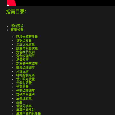
指南目录：
系统要求
图形设置
环境光遮蔽质量
抗锯齿质量
全屏泛光质量
胶囊体阴影质量
角色细节级别
角色纹理细节
场景深度
动态分辨率缩放
效果纹理细节
环境反射
树叶绘制距离
镜头眩光质量
光散射质量
光束质量
光照纹理细节
粒子产生速率
后处理质量
折射
增强分辨率
屏幕空间反射
屏幕空间阴影质量