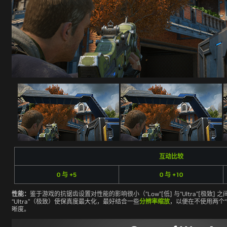
互动比较
0 与 +5
0 与 +10
性能：
鉴于游戏的抗锯齿设置对性能的影响很小（“Low”[低] 与“Ultra”[极致] 之
“Ultra”（极致）使保真度最大化，最好结合一些
分辨率缩放
，以便在不使用两个
晰度。