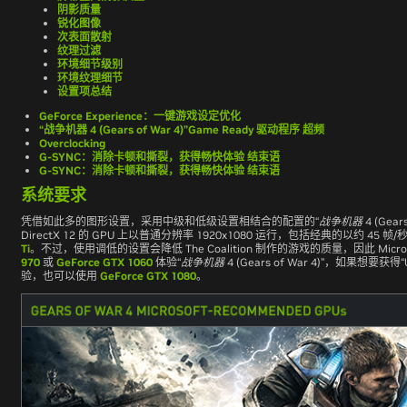
阴影质量
锐化图像
次表面散射
纹理过滤
环境细节级别
环境纹理细节
设置项总结
GeForce Experience：一键游戏设定优化
“战争机器 4 (Gears of War 4)”Game Ready 驱动程序 超频
Overclocking
G-SYNC：消除卡顿和撕裂，获得畅快体验 结束语
G-SYNC：消除卡顿和撕裂，获得畅快体验 结束语
系统要求
凭借如此多的图形设置，采用中级和低级设置相结合的配置的
“
战争机器
4 (Gears
DirectX 12 的 GPU 上以普通分辨率 1920x1080 运行，包括经典的以约 45
Ti
。不过，使用调低的设置会降低 The Coalition 制作的游戏的质量，因此 Micros
970
或
GeForce GTX 1060
体验
“
战争机器
4 (Gears of War 4)”
，如果想要获得“Ul
验，也可以使用
GeForce GTX 1080
。