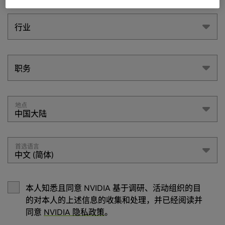
行业
行业
职务
职务
地点
中国大陆
首选语言
中文 (简体)
本人知悉且同意 NVIDIA
基于调研、活动组织的目
的对本人的上述信息的收集和处理，并已经阅读并
同意
NVIDIA 隐私政策
。